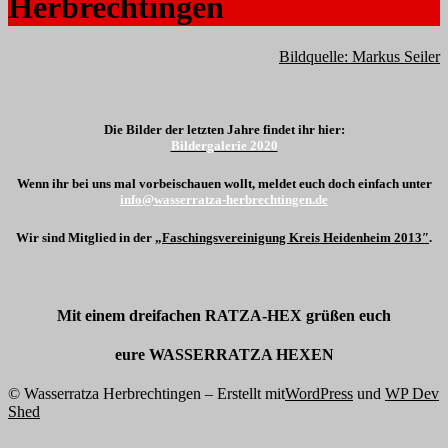
Herbrechtingen
Bildquelle: Markus Seiler
Die Bilder der letzten Jahre findet ihr hier:
Bildergalerie 2020
Wenn ihr bei uns mal vorbeischauen wollt, meldet euch doch einfach unter
info@wasserratza-herbrechtingen.de
Wir sind Mitglied in der
„
Faschingsvereinigung Kreis Heidenheim 2013″
.
Mit einem dreifache
n RATZA-HEX grüßen euch
eure WASSERRATZA HEXEN
© Wasserratza Herbrechtingen – Erstellt mit
WordPress
und
WP Dev
Shed