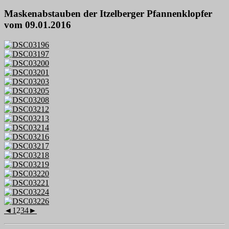
Maskenabstauben der Itzelberger Pfannenklopfer
vom 09.01.2016
◄
1
2
3
4
►