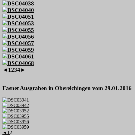
◄
1
2
3
4
►
Fasnet Ausgraben in Oberelchingen vom 29.01.2016
◄
1
2