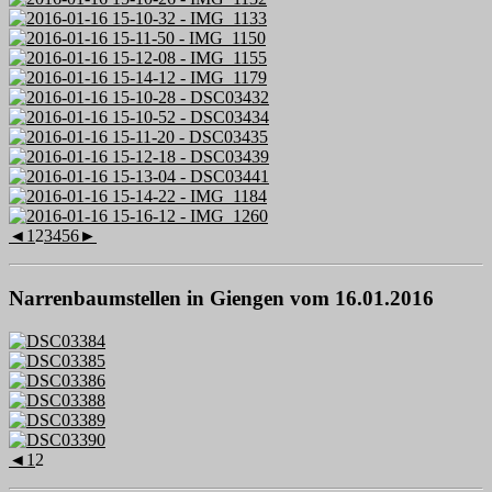
◄
1
2
3
4
5
6
►
Narrenbaumstellen in Giengen vom 16.01.2016
◄
1
2