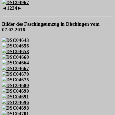
◄
1
2
3
4
►
Bilder des Faschingsumzug in Dischingen vom
07.02.2016